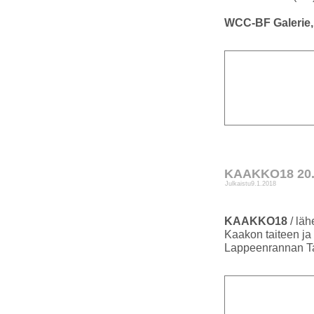
WCC-BF Galerie,
KAAKKO18 20.0
Julkaistu
9.1.2018
KAAKKO18
/ läh
Kaakon taiteen ja
Lappeenrannan T