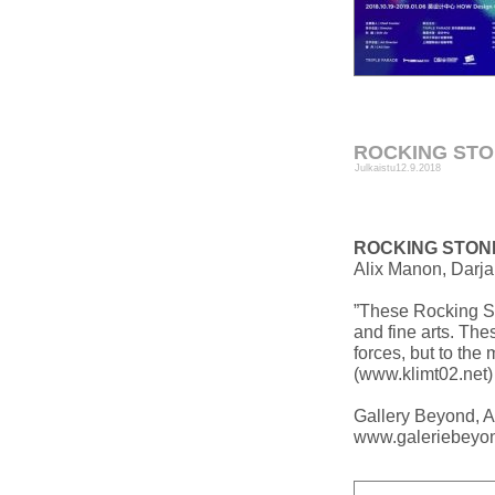
ROCKING STONE
Julkaistu
12.9.2018
ROCKING STON
Alix Manon, Darja
”These Rocking St
and fine arts. The
forces, but to the 
(www.klimt02.net)
Gallery Beyond, 
www.galeriebeyo