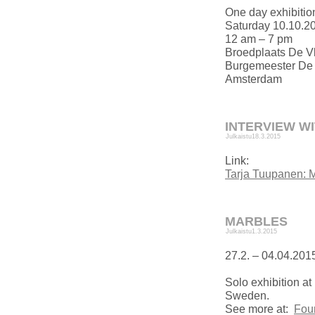
One day exhibitio
Saturday 10.10.2
12 am – 7 pm
Broedplaats De V
Burgemeester De 
Amsterdam
INTERVIEW WI
Julkaistu
18.3.2015
Link:
Tarja Tuupanen: 
MARBLES
Julkaistu
1.3.2015
27.2. – 04.04.201
Solo exhibition a
Sweden.
See more at:
Fou