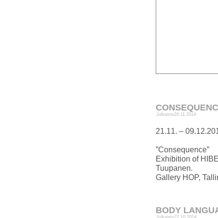
CONSEQUEN
Julkaistu
20.11.2014
21.11. – 09.12.20
”Consequence”
Exhibition of HIB
Tuupanen.
Gallery HOP, Talli
BODY LANGU
Julkaistu
22.10.2014