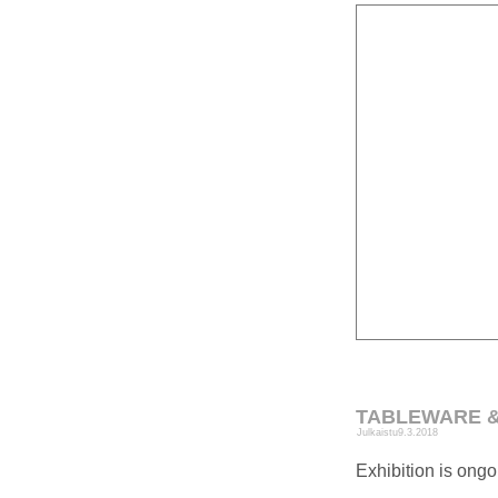
TABLEWARE & T
Julkaistu
9.3.2018
Exhibition is ong