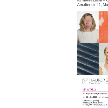
At MaureZilioli – 
Amalienstr 21, M