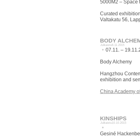
5000M2 – Space f
Curated exhibition
Valtakatu 56, Lap
BODY ALCHE
Julkaistu
6.11.2015
07.11. – 19.11
Body Alchemy
Hangzhou Contempo
exhibition and se
China Academy of
KINSHIPS
Julkaistu
10.10.2015
Gesiné Hackenber