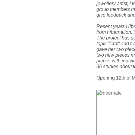
jewellery artist;
group members most
give feedback and 
Resent years Hiber
from hibernation, it
The project has go
topic ”Craft and t
gave her two piec
two new pieces ma
pieces with indivi
36 studies about 
Opening 12th of M