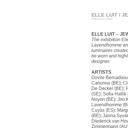
ELLE LUIT / J
Julkaistu
4.3.2018
ELLE LUIT – JE
The exhibition
Ell
Lavendhomme and b
luminaires create
be worn and high
designer.
ARTISTS
Dovile Bernadisiu
Canonne (BE); Clé
De Decker (BE); F
(SE); Sofia Halli
Noyon (BE); Jiro 
Lavendhomme (BE)
Cuyàs (ES); Margr
(BE); Janna Syvän
Diederick van Hov
Zimmermann (AU