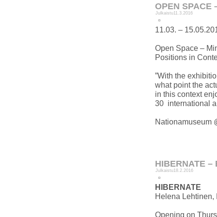
OPEN SPACE 
Julkaistu
11.3.2016
11.03. – 15.05.20
Open Space – Mi
Positions in Cont
”With the exhibiti
what point the act
in this context en
30 international ar
Nationamuseum 
HIBERNATE –
Julkaistu
18.2.2016
HIBERNATE
Helena Lehtinen,
Opening on Thursd