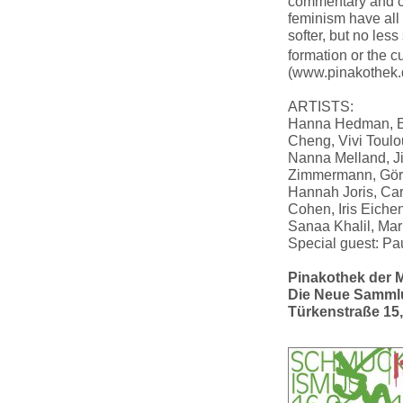
commentary and cr
feminism have all
softer, but no less
formation or the c
(www.pinakothek.
ARTISTS:
Hanna Hedman, Eu
Cheng, Vivi Toulo
Nanna Melland, Ji
Zimmermann, Göran
Hannah Joris, Car
Cohen, Iris Eiche
Sanaa Khalil, Mar
Special guest: Pau
Pinakothek der 
Die Neue Samml
Türkenstraße 15,