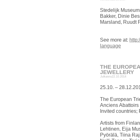
Stedelijk Museum 
Bakker, Dinie Bese
Marsland, Ruudt 
See more at:
http
language
THE EUROPEA
JEWELLERY
Julkaistu
22.10.2014
25.10. – 28.12.20
The European Trie
Anciens Abattoirs
Invited countries; 
Artists from Finla
Lehtinen, Eija Mus
Pyörälä, Tiina Ra