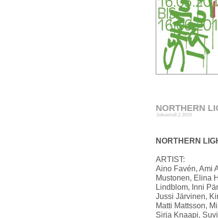
NORTHERN LIGH
Julkaistu
9.2.2019
NORTHERN LIGHT 
ARTIST:
Aino Favén, Ami Av
Mustonen, Elina 
Lindblom, Inni Pä
Jussi Järvinen, K
Matti Mattsson, M
Sirja Knaapi, Suv