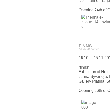
Nelli Tanner, Tarj
Opening 24th of O
FINNS
Julkaistu
22.10.2014
16.10. – 15.11.20
”finns”
Exhibition of Hel
Janna Syvänoja, N
Gallery Platina, 
Opening 16th of O