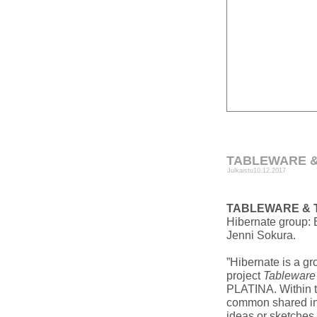
TABLEWARE & T
Julkaistu
10.12.2017
TABLEWARE & 
Hibernate group: 
Jenni Sokura.
”
Hibernate is a gr
project
Tableware
PLATINA
. Within
common shared inte
ideas or sketches 