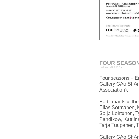
FOUR SEASONS 
Julkaistu
8.8.2019
Four seasons – Em
Gallery GAo ShAn 
Association).
Participants of the
Elias Sormanen, M
Saija Lehtonen, Ty
Pandikow, Katriin
Tarja Tuupanen, T
Gallery GAo ShAn,