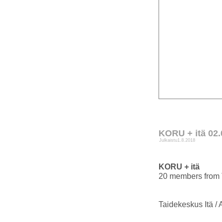
KORU + itä 02.
Julkaistu
1.8.2018
KORU + itä
20 members from T
Taidekeskus Itä / 