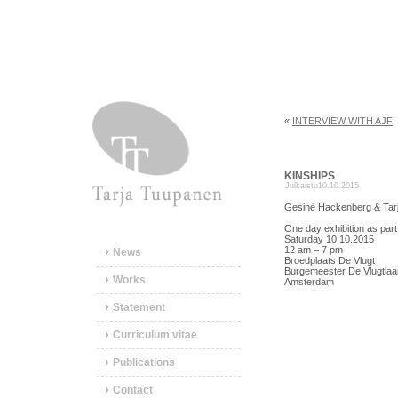
«
INTERVIEW WITH AJF
KINSHIPS
Julkaistu
10.10.2015
Gesiné Hackenberg & Tar
One day exhibition as par
Saturday 10.10.2015
12 am – 7 pm
News
Broedplaats De Vlugt
Burgemeester De Vlugtlaa
Works
Amsterdam
Statement
Curriculum vitae
Publications
Contact